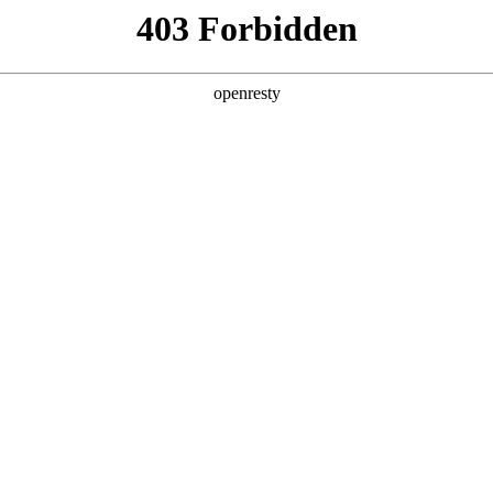
产品及服务
行业解决方案
合作伙伴
投资者关系
NEUWAY S8530-128D智算底座
多智能体场景规模化商用落地，成为驱动全球超算力基础设施扩容的核心引擎。A
高带宽、低时延、高可靠的集群互联网络，成为超大规模AI集群建设
深刻影响模型训练效率、推理调度能力与算力资源整体转化价值，是AI产