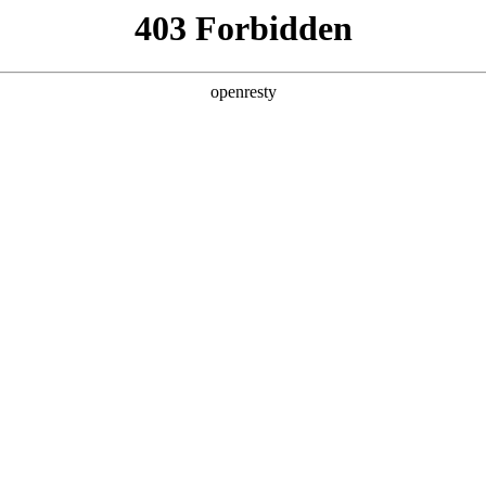
产品及服务
行业解决方案
合作伙伴
投资者关系
om尊龙问学
智算基础设施
算力调度加速